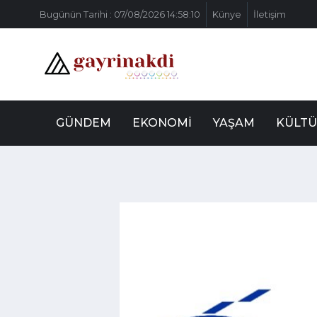
Bugünün Tarihi : 07/08/2026 14:58:10
Künye
İletişim
GÜNDEM
EKONOMI
YAŞAM
KÜLTÜ