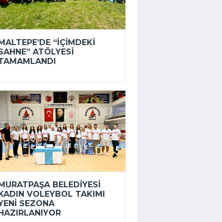
MALTEPE’DE “İÇIMDEKI
SAHNE” ATÖLYESI
TAMAMLANDI
MURATPAŞA BELEDIYESI
KADIN VOLEYBOL TAKIMI
YENI SEZONA
HAZIRLANIYOR