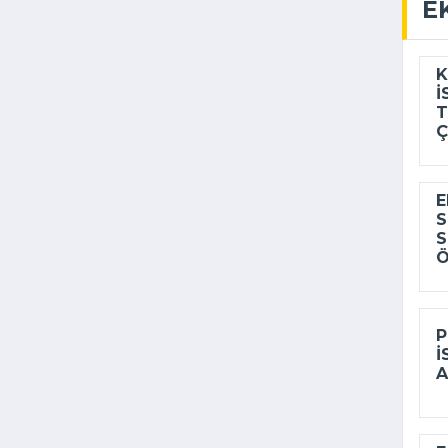
E
K
I
T
Ç
E
S
S
Ö
P
I
A