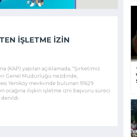
TEN IŞLETME IZIN
 (KAP) yapılan açıklamada, ''Şirketimiz
leri Genel Müdürlüğü nezdinde,
esi Yeniköy mevkiinde bulunan 91629
 ocağına ilişkin işletme izni başvuru süreci
 denildi.