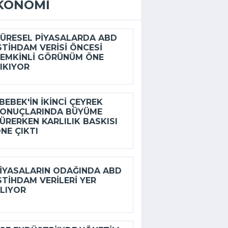
KONOMI
ÜRESEL PIYASALARDA ABD
STIHDAM VERISI ÖNCESI
EMKINLI GÖRÜNÜM ÖNE
IKIYOR
BEBEK'IN IKINCI ÇEYREK
ONUÇLARINDA BÜYÜME
ÜRERKEN KARLILIK BASKISI
NE ÇIKTI
IYASALARIN ODAĞINDA ABD
STIHDAM VERILERI YER
LIYOR