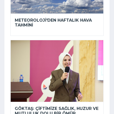
METEOROLOJI'DEN HAFTALIK HAVA
TAHMINI
GÖKTAŞ: ÇIFTIMIZE SAĞLIK, HUZUR VE
MUTLULUK DOLU BIR ÖMÜR