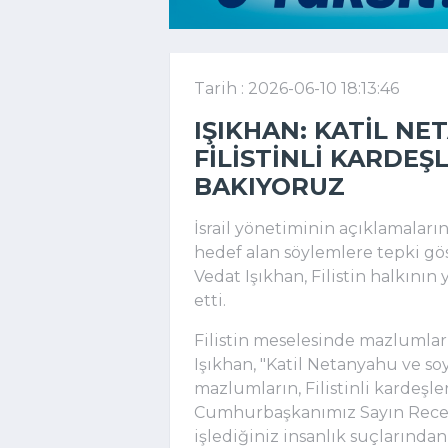
Tarih : 2026-06-10 18:13:46
IŞIKHAN: KATIL N
FILISTINLI KARDEŞ
BAKIYORUZ
İsrail yönetiminin açıklamalar
hedef alan söylemlere tepki gö
Vedat Işıkhan, Filistin halkın
etti.
Filistin meselesinde mazlumları
Işıkhan, "Katil Netanyahu ve so
mazlumların, Filistinli kardeşl
Cumhurbaşkanımız Sayın Recep
işlediğiniz insanlık suçlarından