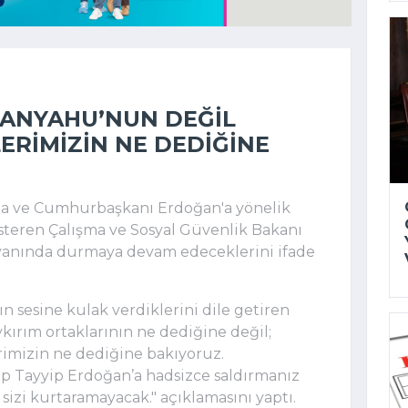
ETANYAHU’NUN DEĞIL
LERIMIZIN NE DEDIĞINE
ına ve Cumhurbaşkanı Erdoğan'a yönelik
steren Çalışma ve Sosyal Güvenlik Bakanı
ın yanında durmaya devam edeceklerini ifade
n sesine kulak verdiklerini dile getiren
ykırım ortaklarının ne dediğine değil;
erimizin ne dediğine bakıyoruz.
 Tayyip Erdoğan’a hadsizce saldırmanız
 sizi kurtaramayacak." açıklamasını yaptı.