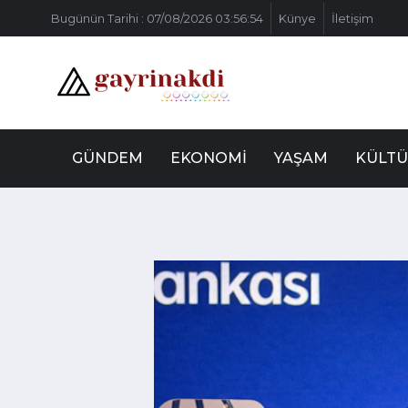
Bugünün Tarihi : 07/08/2026 03:56:54
Künye
İletişim
GÜNDEM
EKONOMI
YAŞAM
KÜLTÜ