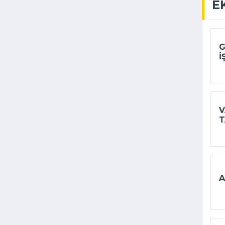
E
G
I
V
T
A