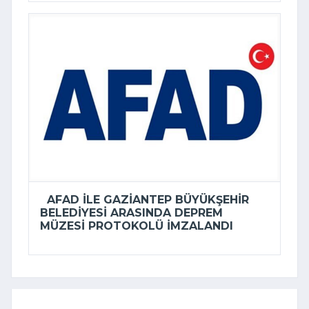
AFAD ILE GAZIANTEP BÜYÜKŞEHIR
BELEDIYESI ARASINDA DEPREM
MÜZESI PROTOKOLÜ IMZALANDI