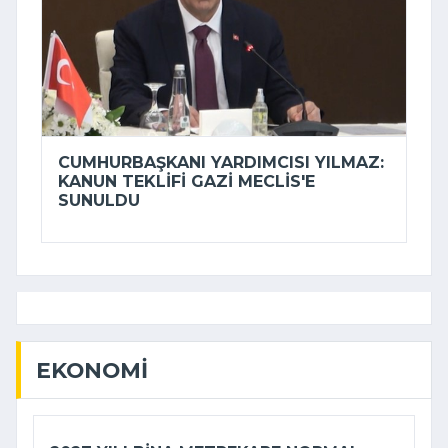
CUMHURBAŞKANI YARDIMCISI YILMAZ:
KANUN TEKLIFI GAZI MECLIS'E
SUNULDU
EKONOMI