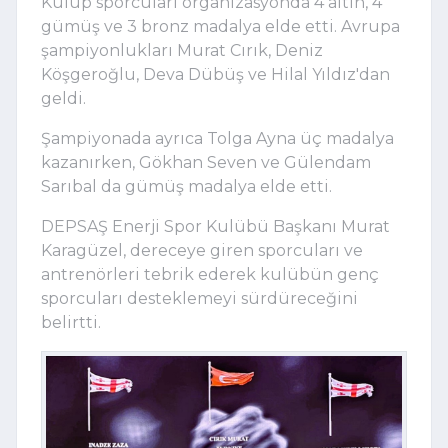
Kulüp sporcuları organizasyonda 4 altın, 4
gümüş ve 3 bronz madalya elde etti. Avrupa
şampiyonlukları Murat Cırık, Deniz
Köşgeroğlu, Deva Dübüş ve Hilal Yıldız'dan
geldi.
Şampiyonada ayrıca Tolga Ayna üç madalya
kazanırken, Gökhan Seven ve Gülendam
Sarıbal da gümüş madalya elde etti.
DEPSAŞ Enerji Spor Kulübü Başkanı Murat
Karagüzel, dereceye giren sporcuları ve
antrenörleri tebrik ederek kulübün genç
sporcuları desteklemeyi sürdüreceğini
belirtti.