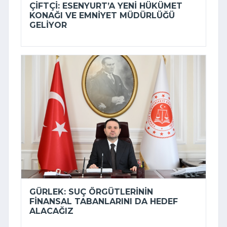
ÇIFTÇI: ESENYURT’A YENI HÜKÜMET
KONAĞI VE EMNIYET MÜDÜRLÜĞÜ
GELIYOR
GÜRLEK: SUÇ ÖRGÜTLERININ
FINANSAL TABANLARINI DA HEDEF
ALACAĞIZ